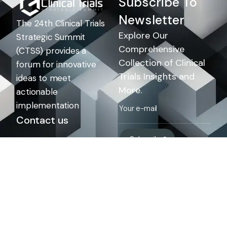
Subscribe To
Newsletter
The 24th Clinical Trials
Explore Our
Strategic Summit
Comprehensive
(CTSS) provides a
Collection of Clinical
forum for innovative
Trials Insights and
ideas to meet
More.
actionable
implementation
Contact us
Subscribe
info@agilefalconsg.com
+1 202 788 5661
Our address
1300 I St NW Suite 400E,
Washington, DC 20005